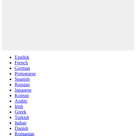
English
French
German
Portuguese
Spanish
Russian
Japanese
Korean
Arabic
Irish
Greek
Turkish
Italian
Danish
Romanian