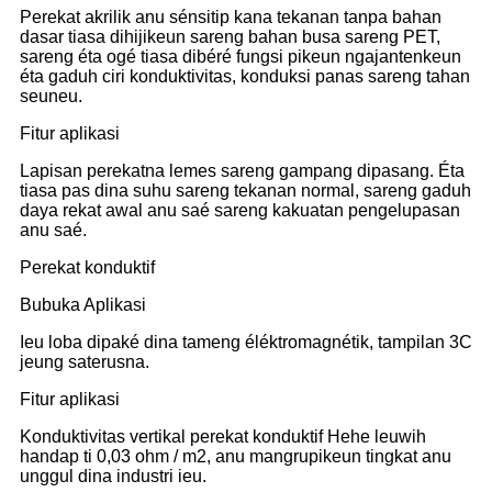
Perekat akrilik anu sénsitip kana tekanan tanpa bahan
dasar tiasa dihijikeun sareng bahan busa sareng PET,
sareng éta ogé tiasa dibéré fungsi pikeun ngajantenkeun
éta gaduh ciri konduktivitas, konduksi panas sareng tahan
seuneu.
Fitur aplikasi
Lapisan perekatna lemes sareng gampang dipasang. Éta
tiasa pas dina suhu sareng tekanan normal, sareng gaduh
daya rekat awal anu saé sareng kakuatan pengelupasan
anu saé.
Perekat konduktif
Bubuka Aplikasi
Ieu loba dipaké dina tameng éléktromagnétik, tampilan 3C
jeung saterusna.
Fitur aplikasi
Konduktivitas vertikal perekat konduktif Hehe leuwih
handap ti 0,03 ohm / m2, anu mangrupikeun tingkat anu
unggul dina industri ieu.