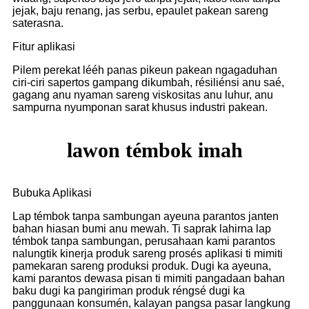
jejak, baju renang, jas serbu, epaulet pakean sareng
saterasna.
Fitur aplikasi
Pilem perekat lééh panas pikeun pakean ngagaduhan
ciri-ciri sapertos gampang dikumbah, résiliénsi anu saé,
gagang anu nyaman sareng viskositas anu luhur, anu
sampurna nyumponan sarat khusus industri pakean.
lawon témbok imah
Bubuka Aplikasi
Lap témbok tanpa sambungan ayeuna parantos janten
bahan hiasan bumi anu mewah. Ti saprak lahirna lap
témbok tanpa sambungan, perusahaan kami parantos
nalungtik kinerja produk sareng prosés aplikasi ti mimiti
pamekaran sareng produksi produk. Dugi ka ayeuna,
kami parantos dewasa pisan ti mimiti pangadaan bahan
baku dugi ka pangiriman produk réngsé dugi ka
panggunaan konsumén, kalayan pangsa pasar langkung