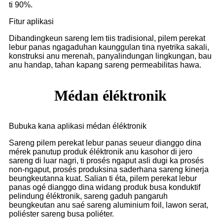
ti 90%.
Fitur aplikasi
Dibandingkeun sareng lem tiis tradisional, pilem perekat
lebur panas ngagaduhan kaunggulan tina nyetrika sakali,
konstruksi anu merenah, panyalindungan lingkungan, bau
anu handap, tahan kapang sareng permeabilitas hawa.
Médan éléktronik
Bubuka kana aplikasi médan éléktronik
Sareng pilem perekat lebur panas seueur dianggo dina
mérek panutup produk éléktronik anu kasohor di jero
sareng di luar nagri, ti prosés ngaput asli dugi ka prosés
non-ngaput, prosés produksina saderhana sareng kinerja
beungkeutanna kuat. Salian ti éta, pilem perekat lebur
panas ogé dianggo dina widang produk busa konduktif
pelindung éléktronik, sareng gaduh pangaruh
beungkeutan anu saé sareng aluminium foil, lawon serat,
poliéster sareng busa poliéter.