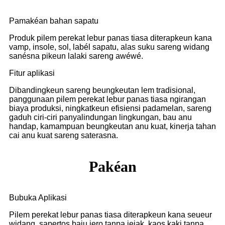
Pamakéan bahan sapatu
Produk pilem perekat lebur panas tiasa diterapkeun kana
vamp, insole, sol, labél sapatu, alas suku sareng widang
sanésna pikeun lalaki sareng awéwé.
Fitur aplikasi
Dibandingkeun sareng beungkeutan lem tradisional,
panggunaan pilem perekat lebur panas tiasa ngirangan
biaya produksi, ningkatkeun efisiensi padamelan, sareng
gaduh ciri-ciri panyalindungan lingkungan, bau anu
handap, kamampuan beungkeutan anu kuat, kinerja tahan
cai anu kuat sareng saterasna.
Pakéan
Bubuka Aplikasi
Pilem perekat lebur panas tiasa diterapkeun kana seueur
widang, sapertos baju jero tanpa jejak, kaos kaki tanpa