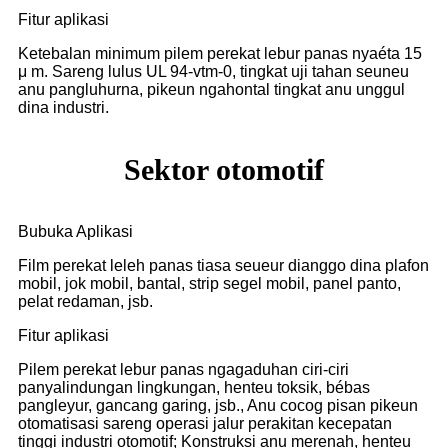
Fitur aplikasi
Ketebalan minimum pilem perekat lebur panas nyaéta 15
μ m. Sareng lulus UL 94-vtm-0, tingkat uji tahan seuneu
anu pangluhurna, pikeun ngahontal tingkat anu unggul
dina industri.
Sektor otomotif
Bubuka Aplikasi
Film perekat leleh panas tiasa seueur dianggo dina plafon
mobil, jok mobil, bantal, strip segel mobil, panel panto,
pelat redaman, jsb.
Fitur aplikasi
Pilem perekat lebur panas ngagaduhan ciri-ciri
panyalindungan lingkungan, henteu toksik, bébas
pangleyur, gancang garing, jsb., Anu cocog pisan pikeun
otomatisasi sareng operasi jalur perakitan kecepatan
tinggi industri otomotif; Konstruksi anu merenah, henteu