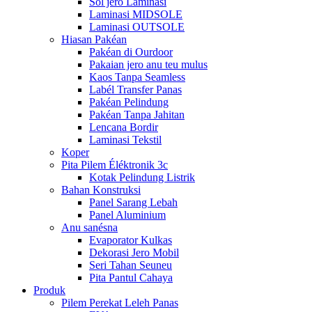
Sol jero Laminasi
Laminasi MIDSOLE
Laminasi OUTSOLE
Hiasan Pakéan
Pakéan di Ourdoor
Pakaian jero anu teu mulus
Kaos Tanpa Seamless
Labél Transfer Panas
Pakéan Pelindung
Pakéan Tanpa Jahitan
Lencana Bordir
Laminasi Tekstil
Koper
Pita Pilem Éléktronik 3c
Kotak Pelindung Listrik
Bahan Konstruksi
Panel Sarang Lebah
Panel Aluminium
Anu sanésna
Evaporator Kulkas
Dekorasi Jero Mobil
Seri Tahan Seuneu
Pita Pantul Cahaya
Produk
Pilem Perekat Leleh Panas