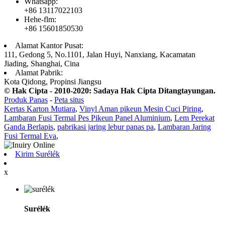
Whatsapp:
+86 13117022103
Hehe-flm:
+86 15601850530
Alamat Kantor Pusat:
111, Gedong 5, No.1101, Jalan Huyi, Nanxiang, Kacamatan
Jiading, Shanghai, Cina
Alamat Pabrik:
Kota Qidong, Propinsi Jiangsu
© Hak Cipta - 2010-2020: Sadaya Hak Cipta Ditangtayungan.
Produk Panas
-
Peta situs
Kertas Karton Mutiara
,
Vinyl Aman pikeun Mesin Cuci Piring
,
Lambaran Fusi Termal Pes Pikeun Panel Aluminium
,
Lem Perekat
Ganda Berlapis
,
pabrikasi jaring lebur panas pa
,
Lambaran Jaring
Fusi Termal Eva
,
Kirim Surélék
x
Surélék