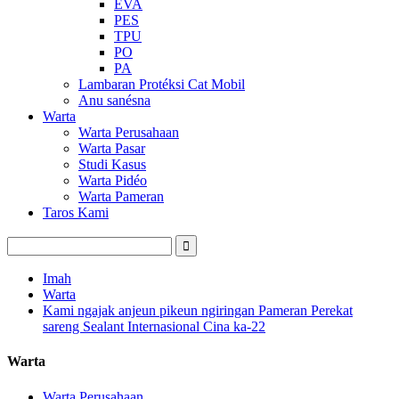
EVA
PES
TPU
PO
PA
Lambaran Protéksi Cat Mobil
Anu sanésna
Warta
Warta Perusahaan
Warta Pasar
Studi Kasus
Warta Pidéo
Warta Pameran
Taros Kami
Imah
Warta
Kami ngajak anjeun pikeun ngiringan Pameran Perekat
sareng Sealant Internasional Cina ka-22
Warta
Warta Perusahaan