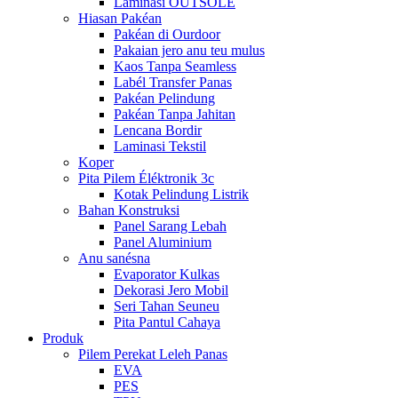
Laminasi OUTSOLE
Hiasan Pakéan
Pakéan di Ourdoor
Pakaian jero anu teu mulus
Kaos Tanpa Seamless
Labél Transfer Panas
Pakéan Pelindung
Pakéan Tanpa Jahitan
Lencana Bordir
Laminasi Tekstil
Koper
Pita Pilem Éléktronik 3c
Kotak Pelindung Listrik
Bahan Konstruksi
Panel Sarang Lebah
Panel Aluminium
Anu sanésna
Evaporator Kulkas
Dekorasi Jero Mobil
Seri Tahan Seuneu
Pita Pantul Cahaya
Produk
Pilem Perekat Leleh Panas
EVA
PES