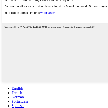
English
French
German
Portuguese
Spanish