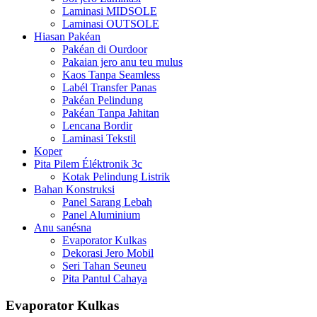
Laminasi MIDSOLE
Laminasi OUTSOLE
Hiasan Pakéan
Pakéan di Ourdoor
Pakaian jero anu teu mulus
Kaos Tanpa Seamless
Labél Transfer Panas
Pakéan Pelindung
Pakéan Tanpa Jahitan
Lencana Bordir
Laminasi Tekstil
Koper
Pita Pilem Éléktronik 3c
Kotak Pelindung Listrik
Bahan Konstruksi
Panel Sarang Lebah
Panel Aluminium
Anu sanésna
Evaporator Kulkas
Dekorasi Jero Mobil
Seri Tahan Seuneu
Pita Pantul Cahaya
Evaporator Kulkas