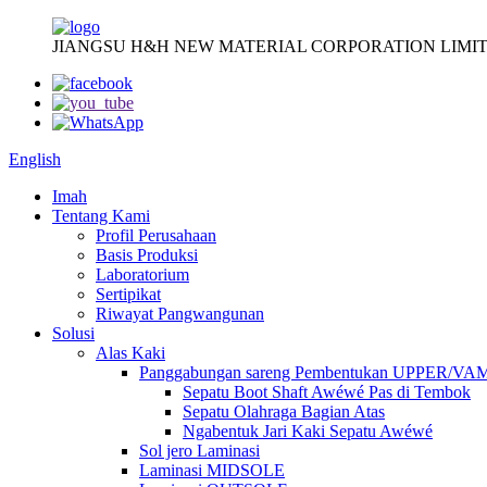
JIANGSU H&H NEW MATERIAL CORPORATION LIMIT
English
Imah
Tentang Kami
Profil Perusahaan
Basis Produksi
Laboratorium
Sertipikat
Riwayat Pangwangunan
Solusi
Alas Kaki
Panggabungan sareng Pembentukan UPPER/VA
Sepatu Boot Shaft Awéwé Pas di Tembok
Sepatu Olahraga Bagian Atas
Ngabentuk Jari Kaki Sepatu Awéwé
Sol jero Laminasi
Laminasi MIDSOLE