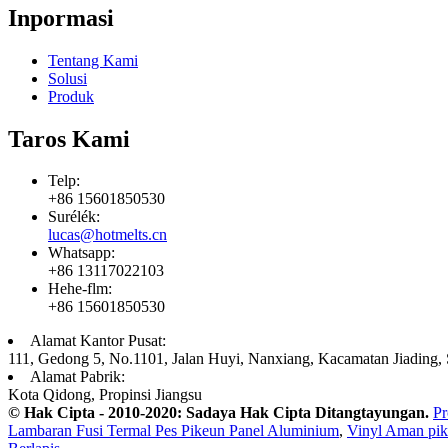
Inpormasi
Tentang Kami
Solusi
Produk
Taros Kami
Telp:
+86 15601850530
Surélék:
lucas@hotmelts.cn
Whatsapp:
+86 13117022103
Hehe-flm:
+86 15601850530
Alamat Kantor Pusat:
111, Gedong 5, No.1101, Jalan Huyi, Nanxiang, Kacamatan Jiading,
Alamat Pabrik:
Kota Qidong, Propinsi Jiangsu
© Hak Cipta - 2010-2020: Sadaya Hak Cipta Ditangtayungan.
Pr
Lambaran Fusi Termal Pes Pikeun Panel Aluminium
,
Vinyl Aman pik