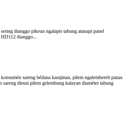
 sering dianggo pikeun ngalapis tabung atanapi panel
u. HD112 dianggo...
t konsumén sareng bédana karajinan, pilem ngalembereh panas
an sareng dieusi pilem gelembung kalayan diaméter tabung