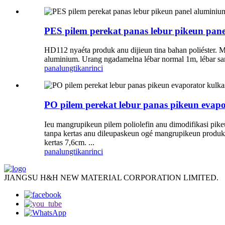
PES pilem perekat panas lebur pikeun pan
HD112 nyaéta produk anu dijieun tina bahan poliéster. Mo
aluminium. Urang ngadamelna lébar normal 1m, lébar sané
panalungtikan
rinci
PO pilem perekat lebur panas pikeun evapo
Ieu mangrupikeun pilem poliolefin anu dimodifikasi pik
tanpa kertas anu dileupaskeun ogé mangrupikeun produk 
kertas 7,6cm. ...
panalungtikan
rinci
JIANGSU H&H NEW MATERIAL CORPORATION LIMITED.