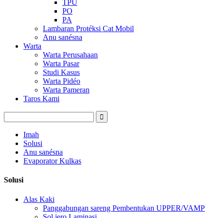
TPU
PO
PA
Lambaran Protéksi Cat Mobil
Anu sanésna
Warta
Warta Perusahaan
Warta Pasar
Studi Kasus
Warta Pidéo
Warta Pameran
Taros Kami
Imah
Solusi
Anu sanésna
Evaporator Kulkas
Solusi
Alas Kaki
Panggabungan sareng Pembentukan UPPER/VAMP
Sol jero Laminasi