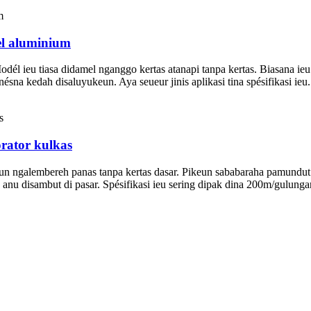
el aluminium
dél ieu tiasa didamel nganggo kertas atanapi tanpa kertas. Biasana ieu
sna kedah disaluyukeun. Aya seueur jinis aplikasi tina spésifikasi ie
rator kulkas
eun ngalembereh panas tanpa kertas dasar. Pikeun sababaraha pamundu
anu disambut di pasar. Spésifikasi ieu sering dipak dina 200m/gulung