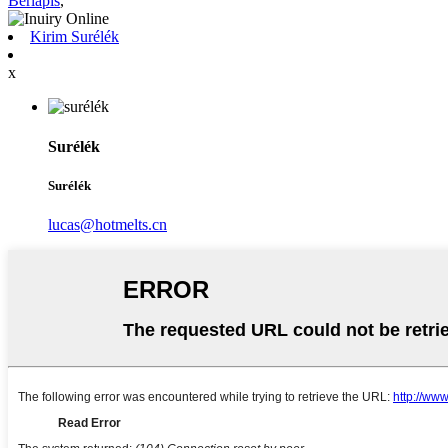
Berlapis
,
Kirim Surélék
x
Surélék
Surélék
lucas@hotmelts.cn