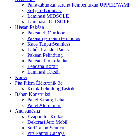
Panggabungan sareng Pembentukan UPPER/VAMP
Sol jero Laminasi
Laminasi MIDSOLE
Laminasi OUTSOLE
Hiasan Pakéan
Pakéan di Ourdoor
Pakaian jero anu teu mulus
Kaos Tanpa Seamless
Labél Transfer Panas
Pakéan Pelindung
Pakéan Tanpa Jahitan
Lencana Bordir
Laminasi Tekstil
Koper
Pita Pilem Éléktronik 3c
Kotak Pelindung Listrik
Bahan Konstruksi
Panel Sarang Lebah
Panel Aluminium
Anu sanésna
Evaporator Kulkas
Dekorasi Jero Mobil
Seri Tahan Seuneu
Pita Pantul Cahaya