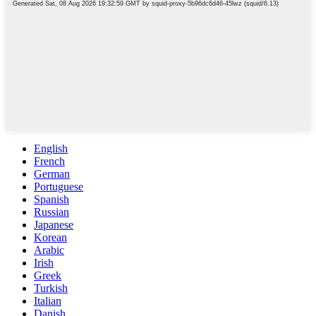
English
French
German
Portuguese
Spanish
Russian
Japanese
Korean
Arabic
Irish
Greek
Turkish
Italian
Danish