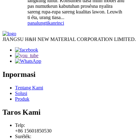
langkung luhur. Konsumén tiasa milih modél anu
pas numutkeun kabutuhan prosésna nyalira
sareng rupa-rupa sareng kualitas lawon. Leuwih
ti éta, urang tiasa...
panalungtikan
rinci
JIANGSU H&H NEW MATERIAL CORPORATION LIMITED.
Inpormasi
Tentang Kami
Solusi
Produk
Taros Kami
Telp:
+86 15601850530
Surélék: