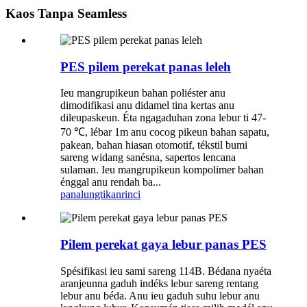
Kaos Tanpa Seamless
PES pilem perekat panas leleh
Ieu mangrupikeun bahan poliéster anu
dimodifikasi anu didamel tina kertas anu
dileupaskeun. Éta ngagaduhan zona lebur ti 47-
70 ℃, lébar 1m anu cocog pikeun bahan sapatu,
pakean, bahan hiasan otomotif, tékstil bumi
sareng widang sanésna, sapertos lencana
sulaman. Ieu mangrupikeun kompolimer bahan
énggal anu rendah ba...
panalungtikan
rinci
Pilem perekat gaya lebur panas PES
Spésifikasi ieu sami sareng 114B. Bédana nyaéta
aranjeunna gaduh indéks lebur sareng rentang
lebur anu béda. Anu ieu gaduh suhu lebur anu