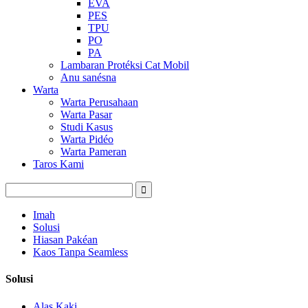
EVA
PES
TPU
PO
PA
Lambaran Protéksi Cat Mobil
Anu sanésna
Warta
Warta Perusahaan
Warta Pasar
Studi Kasus
Warta Pidéo
Warta Pameran
Taros Kami
Imah
Solusi
Hiasan Pakéan
Kaos Tanpa Seamless
Solusi
Alas Kaki