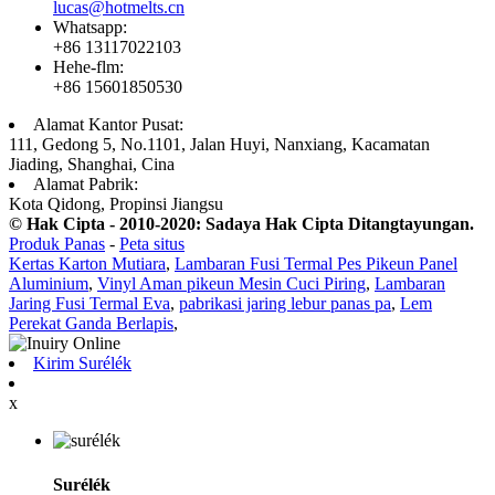
lucas@hotmelts.cn
Whatsapp:
+86 13117022103
Hehe-flm:
+86 15601850530
Alamat Kantor Pusat:
111, Gedong 5, No.1101, Jalan Huyi, Nanxiang, Kacamatan
Jiading, Shanghai, Cina
Alamat Pabrik:
Kota Qidong, Propinsi Jiangsu
© Hak Cipta - 2010-2020: Sadaya Hak Cipta Ditangtayungan.
Produk Panas
-
Peta situs
Kertas Karton Mutiara
,
Lambaran Fusi Termal Pes Pikeun Panel
Aluminium
,
Vinyl Aman pikeun Mesin Cuci Piring
,
Lambaran
Jaring Fusi Termal Eva
,
pabrikasi jaring lebur panas pa
,
Lem
Perekat Ganda Berlapis
,
Kirim Surélék
x
Surélék