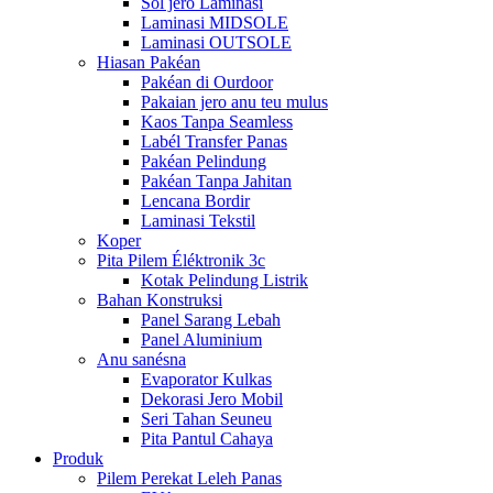
Sol jero Laminasi
Laminasi MIDSOLE
Laminasi OUTSOLE
Hiasan Pakéan
Pakéan di Ourdoor
Pakaian jero anu teu mulus
Kaos Tanpa Seamless
Labél Transfer Panas
Pakéan Pelindung
Pakéan Tanpa Jahitan
Lencana Bordir
Laminasi Tekstil
Koper
Pita Pilem Éléktronik 3c
Kotak Pelindung Listrik
Bahan Konstruksi
Panel Sarang Lebah
Panel Aluminium
Anu sanésna
Evaporator Kulkas
Dekorasi Jero Mobil
Seri Tahan Seuneu
Pita Pantul Cahaya
Produk
Pilem Perekat Leleh Panas