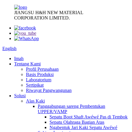
JIANGSU H&H NEW MATERIAL
CORPORATION LIMITED.
English
Imah
Tentang Kami
Profil Perusahaan
Basis Produksi
Laboratorium
Sertipikat
Riwayat Pangwangunan
Solusi
Alas Kaki
Panggabungan sareng Pembentukan
UPPER/VAMP
Sepatu Boot Shaft Awéwé Pas di Tembok
Sepatu Olahraga Bagian Atas
Ngabentuk Jari Kaki Sepatu Awéwé