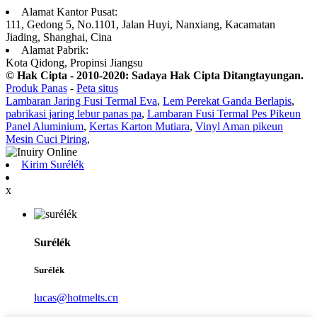
Alamat Kantor Pusat:
111, Gedong 5, No.1101, Jalan Huyi, Nanxiang, Kacamatan
Jiading, Shanghai, Cina
Alamat Pabrik:
Kota Qidong, Propinsi Jiangsu
© Hak Cipta - 2010-2020: Sadaya Hak Cipta Ditangtayungan.
Produk Panas
-
Peta situs
Lambaran Jaring Fusi Termal Eva
,
Lem Perekat Ganda Berlapis
,
pabrikasi jaring lebur panas pa
,
Lambaran Fusi Termal Pes Pikeun
Panel Aluminium
,
Kertas Karton Mutiara
,
Vinyl Aman pikeun
Mesin Cuci Piring
,
Kirim Surélék
x
Surélék
Surélék
lucas@hotmelts.cn