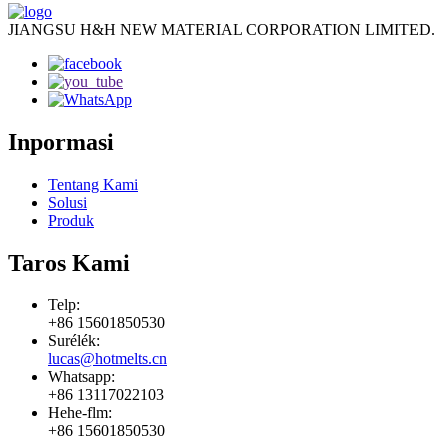
JIANGSU H&H NEW MATERIAL CORPORATION LIMITED.
Inpormasi
Tentang Kami
Solusi
Produk
Taros Kami
Telp:
+86 15601850530
Surélék:
lucas@hotmelts.cn
Whatsapp:
+86 13117022103
Hehe-flm:
+86 15601850530