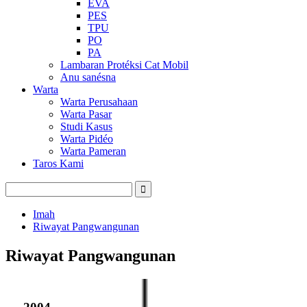
EVA
PES
TPU
PO
PA
Lambaran Protéksi Cat Mobil
Anu sanésna
Warta
Warta Perusahaan
Warta Pasar
Studi Kasus
Warta Pidéo
Warta Pameran
Taros Kami
Imah
Riwayat Pangwangunan
Riwayat Pangwangunan