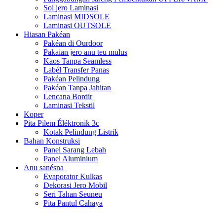
Sol jero Laminasi
Laminasi MIDSOLE
Laminasi OUTSOLE
Hiasan Pakéan
Pakéan di Ourdoor
Pakaian jero anu teu mulus
Kaos Tanpa Seamless
Labél Transfer Panas
Pakéan Pelindung
Pakéan Tanpa Jahitan
Lencana Bordir
Laminasi Tekstil
Koper
Pita Pilem Éléktronik 3c
Kotak Pelindung Listrik
Bahan Konstruksi
Panel Sarang Lebah
Panel Aluminium
Anu sanésna
Evaporator Kulkas
Dekorasi Jero Mobil
Seri Tahan Seuneu
Pita Pantul Cahaya