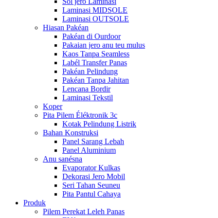
Sol jero Laminasi
Laminasi MIDSOLE
Laminasi OUTSOLE
Hiasan Pakéan
Pakéan di Ourdoor
Pakaian jero anu teu mulus
Kaos Tanpa Seamless
Labél Transfer Panas
Pakéan Pelindung
Pakéan Tanpa Jahitan
Lencana Bordir
Laminasi Tekstil
Koper
Pita Pilem Éléktronik 3c
Kotak Pelindung Listrik
Bahan Konstruksi
Panel Sarang Lebah
Panel Aluminium
Anu sanésna
Evaporator Kulkas
Dekorasi Jero Mobil
Seri Tahan Seuneu
Pita Pantul Cahaya
Produk
Pilem Perekat Leleh Panas