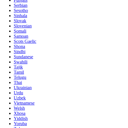
Punjabi
Serbian
Sesotho
Sinhala
Slovak
Slovenian
Somali
Samoan
Scots Gaelic
Shona
Sindhi
Sundanese
Swahili
Tajik
Tamil
Telugu
Thai
Ukrainian
Urdu
Uzbek
Vietnamese
Welsh
Xhosa
Yiddish
Yoruba