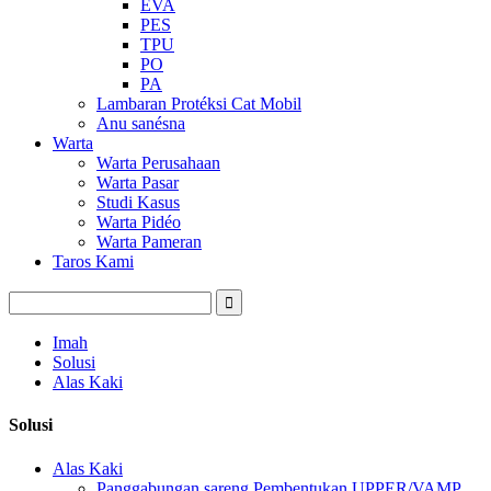
EVA
PES
TPU
PO
PA
Lambaran Protéksi Cat Mobil
Anu sanésna
Warta
Warta Perusahaan
Warta Pasar
Studi Kasus
Warta Pidéo
Warta Pameran
Taros Kami
Imah
Solusi
Alas Kaki
Solusi
Alas Kaki
Panggabungan sareng Pembentukan UPPER/VAMP