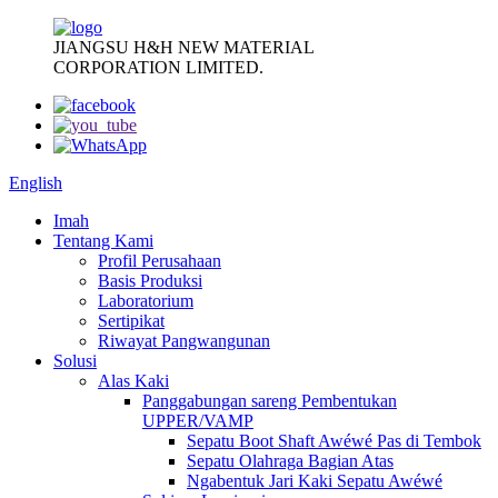
JIANGSU H&H NEW MATERIAL
CORPORATION LIMITED.
English
Imah
Tentang Kami
Profil Perusahaan
Basis Produksi
Laboratorium
Sertipikat
Riwayat Pangwangunan
Solusi
Alas Kaki
Panggabungan sareng Pembentukan
UPPER/VAMP
Sepatu Boot Shaft Awéwé Pas di Tembok
Sepatu Olahraga Bagian Atas
Ngabentuk Jari Kaki Sepatu Awéwé