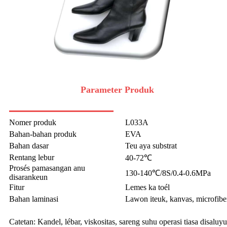
Parameter Produk
Nomer produk
L033A
Bahan-bahan produk
EVA
Bahan dasar
Teu aya substrat
Rentang lebur
40-72℃
Prosés pamasangan anu
130-140℃/8S/0.4-0.6MPa
disarankeun
Fitur
Lemes ka toél
Bahan laminasi
Lawon iteuk, kanvas, microfiber
Catetan: Kandel, lébar, viskositas, sareng suhu operasi tiasa disal