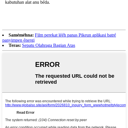
kabutuhan alat anu béda.
Saméméhna:
Film perekat lééh panas Pikeun aplikasi batré
panyimpen énergi
Teras:
Sepatu Olahraga Bagian Atas