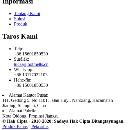
Inpormasi
Tentang Kami
Solusi
Produk
Taros Kami
Telp:
+86 15601850530
Surélék:
lucas@hotmelts.cn
Whatsapp:
+86 13117022103
Hehe-flm:
+86 15601850530
Alamat Kantor Pusat:
111, Gedong 5, No.1101, Jalan Huyi, Nanxiang, Kacamatan
Jiading, Shanghai, Cina
Alamat Pabrik:
Kota Qidong, Propinsi Jiangsu
© Hak Cipta - 2010-2020: Sadaya Hak Cipta Ditangtayungan.
Produk Panas
-
Peta situs