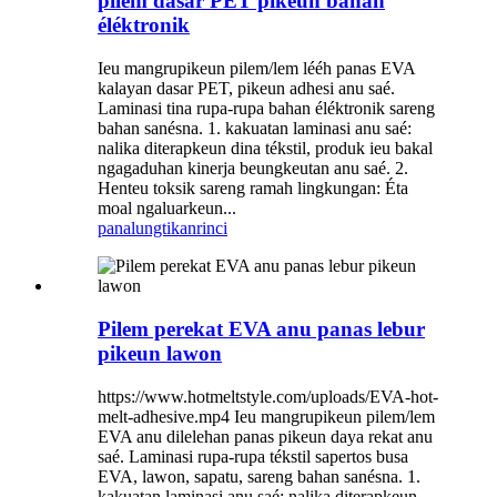
pilem dasar PET pikeun bahan
éléktronik
Ieu mangrupikeun pilem/lem lééh panas EVA
kalayan dasar PET, pikeun adhesi anu saé.
Laminasi tina rupa-rupa bahan éléktronik sareng
bahan sanésna. 1. kakuatan laminasi anu saé:
nalika diterapkeun dina tékstil, produk ieu bakal
ngagaduhan kinerja beungkeutan anu saé. 2.
Henteu toksik sareng ramah lingkungan: Éta
moal ngaluarkeun...
panalungtikan
rinci
Pilem perekat EVA anu panas lebur
pikeun lawon
https://www.hotmeltstyle.com/uploads/EVA-hot-
melt-adhesive.mp4 Ieu mangrupikeun pilem/lem
EVA anu dilelehan panas pikeun daya rekat anu
saé. Laminasi rupa-rupa tékstil sapertos busa
EVA, lawon, sapatu, sareng bahan sanésna. 1.
kakuatan laminasi anu saé: nalika diterapkeun