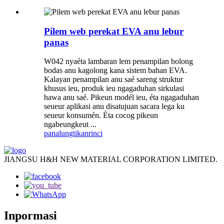
Pilem web perekat EVA anu lebur
panas
W042 nyaéta lambaran lem penampilan bolong
bodas anu kagolong kana sistem bahan EVA.
Kalayan penampilan anu saé sareng struktur
khusus ieu, produk ieu ngagaduhan sirkulasi
hawa anu saé. Pikeun modél ieu, éta ngagaduhan
seueur aplikasi anu disatujuan sacara lega ku
seueur konsumén. Éta cocog pikeun
ngabeungkeut ...
panalungtikan
rinci
JIANGSU H&H NEW MATERIAL CORPORATION LIMITED.
Inpormasi