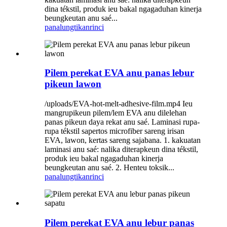
dina tékstil, produk ieu bakal ngagaduhan kinerja
beungkeutan anu saé...
panalungtikan
rinci
Pilem perekat EVA anu panas lebur
pikeun lawon
/uploads/EVA-hot-melt-adhesive-film.mp4 Ieu
mangrupikeun pilem/lem EVA anu dilelehan
panas pikeun daya rekat anu saé. Laminasi rupa-
rupa tékstil sapertos microfiber sareng irisan
EVA, lawon, kertas sareng sajabana. 1. kakuatan
laminasi anu saé: nalika diterapkeun dina tékstil,
produk ieu bakal ngagaduhan kinerja
beungkeutan anu saé. 2. Henteu toksik...
panalungtikan
rinci
Pilem perekat EVA anu lebur panas