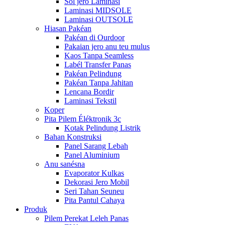
Sol jero Laminasi
Laminasi MIDSOLE
Laminasi OUTSOLE
Hiasan Pakéan
Pakéan di Ourdoor
Pakaian jero anu teu mulus
Kaos Tanpa Seamless
Labél Transfer Panas
Pakéan Pelindung
Pakéan Tanpa Jahitan
Lencana Bordir
Laminasi Tekstil
Koper
Pita Pilem Éléktronik 3c
Kotak Pelindung Listrik
Bahan Konstruksi
Panel Sarang Lebah
Panel Aluminium
Anu sanésna
Evaporator Kulkas
Dekorasi Jero Mobil
Seri Tahan Seuneu
Pita Pantul Cahaya
Produk
Pilem Perekat Leleh Panas