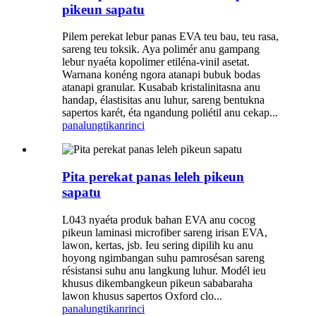
pikeun sapatu
Pilem perekat lebur panas EVA teu bau, teu rasa,
sareng teu toksik. Aya polimér anu gampang
lebur nyaéta kopolimer etiléna-vinil asetat.
Warnana konéng ngora atanapi bubuk bodas
atanapi granular. Kusabab kristalinitasna anu
handap, élastisitas anu luhur, sareng bentukna
sapertos karét, éta ngandung poliétil anu cekap...
panalungtikan
rinci
Pita perekat panas leleh pikeun
sapatu
L043 nyaéta produk bahan EVA anu cocog
pikeun laminasi microfiber sareng irisan EVA,
lawon, kertas, jsb. Ieu sering dipilih ku anu
hoyong ngimbangan suhu pamrosésan sareng
résistansi suhu anu langkung luhur. Modél ieu
khusus dikembangkeun pikeun sababaraha
lawon khusus sapertos Oxford clo...
panalungtikan
rinci