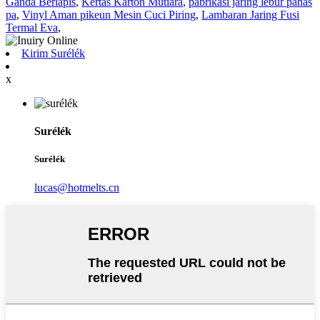
Ganda Berlapis
,
Kertas Karton Mutiara
,
pabrikasi jaring lebur panas
pa
,
Vinyl Aman pikeun Mesin Cuci Piring
,
Lambaran Jaring Fusi
Termal Eva
,
Kirim Surélék
x
Surélék
Surélék
lucas@hotmelts.cn