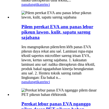
nalika diterapkeun dina tékstil,...
panalungtikan
rinci
Pilem perekat EVA anu panas lebur
pikeun lawon, kulit, sapatu sareng
sajabana
Ieu mangrupikeun pilem/lem lééh panas EVA
pikeun daya rekat anu saé. Laminasi rupa-rupa
tékstil sapertos microfiber sareng irisan EVA,
lawon, kertas sareng sajabana. 1. kakuatan
laminasi anu saé: nalika diterapkeun dina tékstil,
produk bakal ngagaduhan kinerja beungkeutan
anu saé. 2. Henteu toksik sareng ramah
lingkungan: Éta bakal n...
panalungtikan
rinci
Perekat lebur panas EVA nganggo