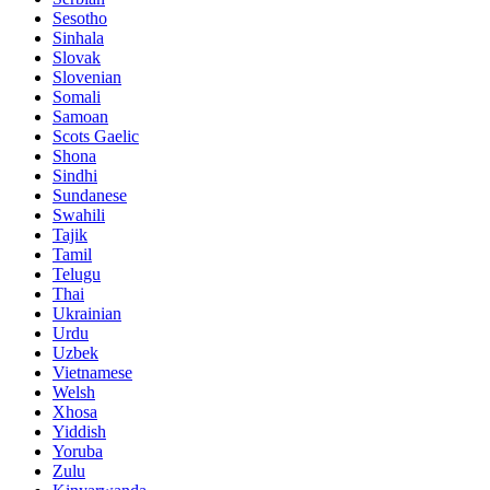
Sesotho
Sinhala
Slovak
Slovenian
Somali
Samoan
Scots Gaelic
Shona
Sindhi
Sundanese
Swahili
Tajik
Tamil
Telugu
Thai
Ukrainian
Urdu
Uzbek
Vietnamese
Welsh
Xhosa
Yiddish
Yoruba
Zulu