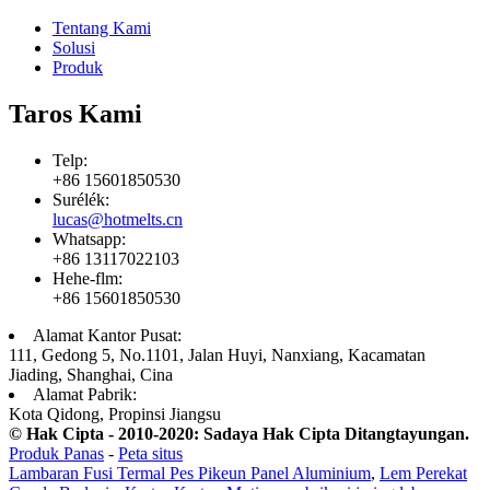
Tentang Kami
Solusi
Produk
Taros Kami
Telp:
+86 15601850530
Surélék:
lucas@hotmelts.cn
Whatsapp:
+86 13117022103
Hehe-flm:
+86 15601850530
Alamat Kantor Pusat:
111, Gedong 5, No.1101, Jalan Huyi, Nanxiang, Kacamatan
Jiading, Shanghai, Cina
Alamat Pabrik:
Kota Qidong, Propinsi Jiangsu
© Hak Cipta - 2010-2020: Sadaya Hak Cipta Ditangtayungan.
Produk Panas
-
Peta situs
Lambaran Fusi Termal Pes Pikeun Panel Aluminium
,
Lem Perekat