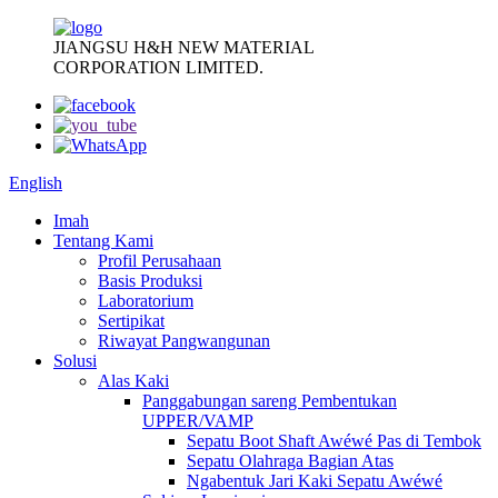
JIANGSU H&H NEW MATERIAL
CORPORATION LIMITED.
English
Imah
Tentang Kami
Profil Perusahaan
Basis Produksi
Laboratorium
Sertipikat
Riwayat Pangwangunan
Solusi
Alas Kaki
Panggabungan sareng Pembentukan
UPPER/VAMP
Sepatu Boot Shaft Awéwé Pas di Tembok
Sepatu Olahraga Bagian Atas
Ngabentuk Jari Kaki Sepatu Awéwé