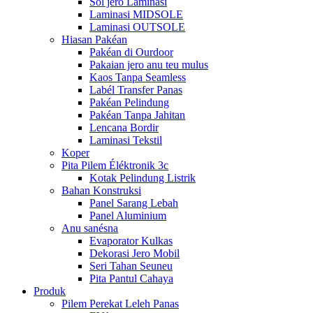
Sol jero Laminasi
Laminasi MIDSOLE
Laminasi OUTSOLE
Hiasan Pakéan
Pakéan di Ourdoor
Pakaian jero anu teu mulus
Kaos Tanpa Seamless
Labél Transfer Panas
Pakéan Pelindung
Pakéan Tanpa Jahitan
Lencana Bordir
Laminasi Tekstil
Koper
Pita Pilem Éléktronik 3c
Kotak Pelindung Listrik
Bahan Konstruksi
Panel Sarang Lebah
Panel Aluminium
Anu sanésna
Evaporator Kulkas
Dekorasi Jero Mobil
Seri Tahan Seuneu
Pita Pantul Cahaya
Produk
Pilem Perekat Leleh Panas