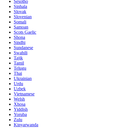
Sesotho
Sinhala
Slovak
Slovenian
Somali
Samoan
Scots Gaelic
Shona
Sindhi
Sundanese
Swahili
Tajik
Tamil
Telugu
Thai
Ukrainian
Urdu
Uzbek
Vietnamese
Welsh
Xhosa
Yiddish
Yoruba
Zulu
Kinyarwanda