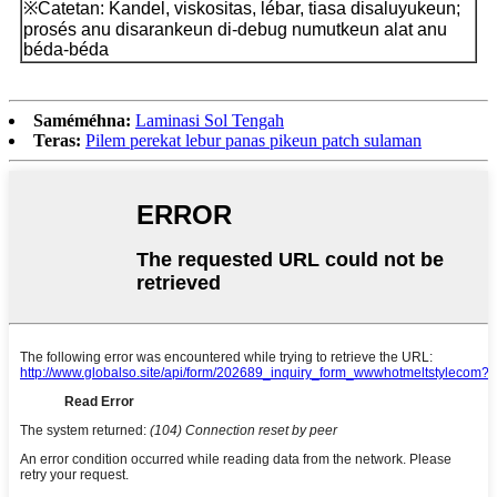
※Catetan: Kandel, viskositas, lébar, tiasa disaluyukeun;
prosés anu disarankeun di-debug numutkeun alat anu
béda-béda
Saméméhna:
Laminasi Sol Tengah
Teras:
Pilem perekat lebur panas pikeun patch sulaman