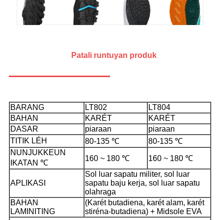
Patali
runtuyan produk
BARANG
LT802
LT804
BAHAN
KARÉT
KARÉT
DASAR
piaraan
piaraan
TITIK LÉH
80-135 ℃
80-135 ℃
NUNJUKKEUN
160 ~ 180 ℃
160 ~ 180 ℃
IKATAN ℃
Sol luar sapatu militer, sol luar
APLIKASI
sapatu baju kerja, sol luar sapatu
olahraga
BAHAN
(Karét butadiena, karét alam, karét
LAMINITING
stiréna-butadiena) + Midsole EVA