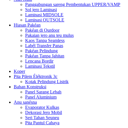
Panggabungan sareng Pembentukan UPPER/VAMP
Sol jero Laminasi
Laminasi MIDSOLE
Laminasi OUTSOLE
Hiasan Pakéan
Pakéan di Ourdoor
Pakaian jero anu teu mulus
Kaos Tanpa Seamless
Labél Transfer Panas
Pakéan Pelindung
Pakéan Tanpa Jahitan
Lencana Bordir
Laminasi Tekstil
Koper
Pita Pilem Éléktronik 3c
Kotak Pelindung Listrik
Bahan Konstruksi
Panel Sarang Lebah
Panel Aluminium
Anu sanésna
Evaporator Kulkas
Dekorasi Jero Mobil
Seri Tahan Seuneu
Pita Pantul Cahaya