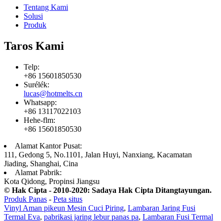
Tentang Kami
Solusi
Produk
Taros Kami
Telp:
+86 15601850530
Surélék:
lucas@hotmelts.cn
Whatsapp:
+86 13117022103
Hehe-flm:
+86 15601850530
Alamat Kantor Pusat:
111, Gedong 5, No.1101, Jalan Huyi, Nanxiang, Kacamatan
Jiading, Shanghai, Cina
Alamat Pabrik:
Kota Qidong, Propinsi Jiangsu
© Hak Cipta - 2010-2020: Sadaya Hak Cipta Ditangtayungan.
Produk Panas
-
Peta situs
Vinyl Aman pikeun Mesin Cuci Piring
,
Lambaran Jaring Fusi
Termal Eva
,
pabrikasi jaring lebur panas pa
,
Lambaran Fusi Termal