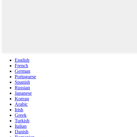
English
French
German
Portuguese
Spanish
Russian
Japanese
Korean
Arabic
Irish
Greek
Turkish
Italian
Danish