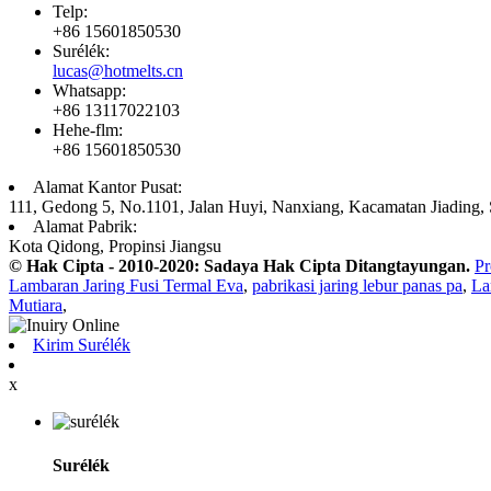
Telp:
+86 15601850530
Surélék:
lucas@hotmelts.cn
Whatsapp:
+86 13117022103
Hehe-flm:
+86 15601850530
Alamat Kantor Pusat:
111, Gedong 5, No.1101, Jalan Huyi, Nanxiang, Kacamatan Jiading,
Alamat Pabrik:
Kota Qidong, Propinsi Jiangsu
© Hak Cipta - 2010-2020: Sadaya Hak Cipta Ditangtayungan.
Pr
Lambaran Jaring Fusi Termal Eva
,
pabrikasi jaring lebur panas pa
,
La
Mutiara
,
Kirim Surélék
x
Surélék