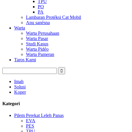
TPU
PO
PA
Lambaran Protéksi Cat Mobil
Anu sanésna
Warta
Warta Perusahaan
Warta Pasar
Studi Kasus
Warta Pidéo
Warta Pameran
Taros Kami
Imah
Solusi
Koper
Kategori
Pilem Perekat Leleh Panas
EVA
PES
TPU