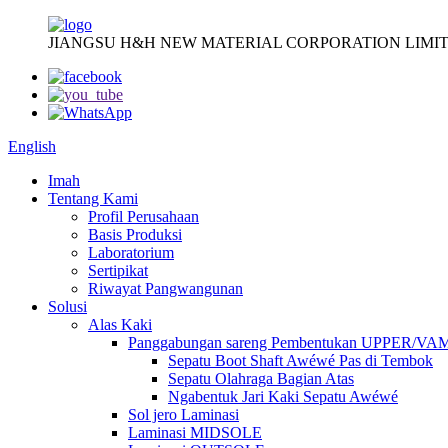
JIANGSU H&H NEW MATERIAL CORPORATION LIMIT
English
Imah
Tentang Kami
Profil Perusahaan
Basis Produksi
Laboratorium
Sertipikat
Riwayat Pangwangunan
Solusi
Alas Kaki
Panggabungan sareng Pembentukan UPPER/VA
Sepatu Boot Shaft Awéwé Pas di Tembok
Sepatu Olahraga Bagian Atas
Ngabentuk Jari Kaki Sepatu Awéwé
Sol jero Laminasi
Laminasi MIDSOLE