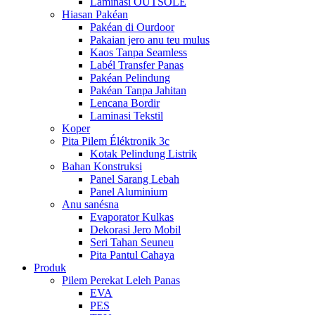
Laminasi OUTSOLE
Hiasan Pakéan
Pakéan di Ourdoor
Pakaian jero anu teu mulus
Kaos Tanpa Seamless
Labél Transfer Panas
Pakéan Pelindung
Pakéan Tanpa Jahitan
Lencana Bordir
Laminasi Tekstil
Koper
Pita Pilem Éléktronik 3c
Kotak Pelindung Listrik
Bahan Konstruksi
Panel Sarang Lebah
Panel Aluminium
Anu sanésna
Evaporator Kulkas
Dekorasi Jero Mobil
Seri Tahan Seuneu
Pita Pantul Cahaya
Produk
Pilem Perekat Leleh Panas
EVA
PES