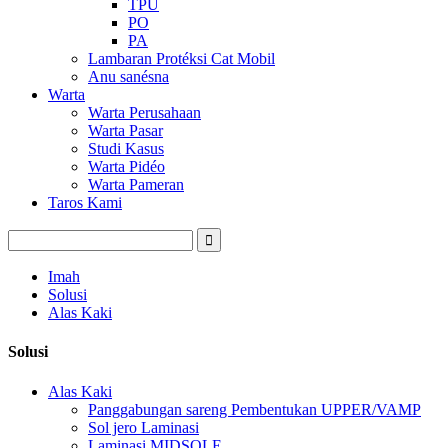
TPU
PO
PA
Lambaran Protéksi Cat Mobil
Anu sanésna
Warta
Warta Perusahaan
Warta Pasar
Studi Kasus
Warta Pidéo
Warta Pameran
Taros Kami
Imah
Solusi
Alas Kaki
Solusi
Alas Kaki
Panggabungan sareng Pembentukan UPPER/VAMP
Sol jero Laminasi
Laminasi MIDSOLE