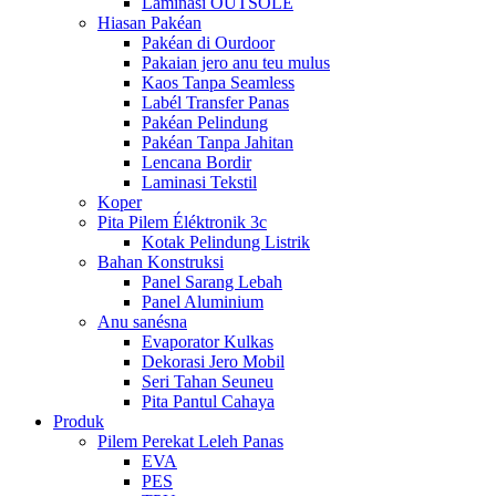
Laminasi OUTSOLE
Hiasan Pakéan
Pakéan di Ourdoor
Pakaian jero anu teu mulus
Kaos Tanpa Seamless
Labél Transfer Panas
Pakéan Pelindung
Pakéan Tanpa Jahitan
Lencana Bordir
Laminasi Tekstil
Koper
Pita Pilem Éléktronik 3c
Kotak Pelindung Listrik
Bahan Konstruksi
Panel Sarang Lebah
Panel Aluminium
Anu sanésna
Evaporator Kulkas
Dekorasi Jero Mobil
Seri Tahan Seuneu
Pita Pantul Cahaya
Produk
Pilem Perekat Leleh Panas
EVA
PES