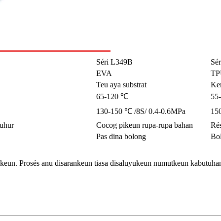
Séri L349B
Sé
EVA
TP
Teu aya substrat
Ker
65-120 ℃
55
130-150 ℃ /8S/ 0.4-0.6MPa
15
luhur
Cocog pikeun rupa-rupa bahan
Rés
Pas dina bolong
Bol
uyukeun. Prosés anu disarankeun tiasa disaluyukeun numutkeun kabutuhan