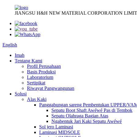
JIANGSU H&H NEW MATERIAL CORPORATION LIMIT
English
Imah
Tentang Kami
Profil Perusahaan
Basis Produksi
Laboratorium
Sertipikat
Riwayat Pangwangunan
Solusi
Alas Kaki
Panggabungan sareng Pembentukan UPPER/VA
Sepatu Boot Shaft Awéwé Pas di Tembok
Sepatu Olahraga Bagian Atas
Ngabentuk Jari Kaki Sepatu Awéwé
Sol jero Laminasi
Laminasi MIDSOLE