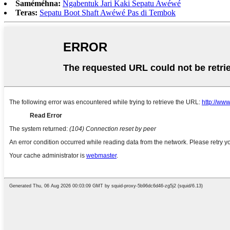
Saméméhna:
Ngabentuk Jari Kaki Sepatu Awéwé
Teras:
Sepatu Boot Shaft Awéwé Pas di Tembok