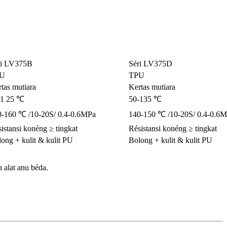
ri LV375B
Séri LV375D
U
TPU
tas mutiara
Kertas mutiara
-1 25 ℃
50-135 ℃
0-160 ℃ /10-20S/ 0.4-0.6MPa
140-150 ℃ /10-20S/ 0.4-0.6
istansi konéng ≥ tingkat
Résistansi konéng ≥ tingkat
ong + kulit & kulit PU
Bolong + kulit & kulit PU
 alat anu béda.