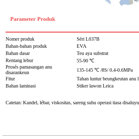
Parameter Produk
Nomer produk
Séri L037B
Bahan-bahan produk
EVA
Bahan dasar
Teu aya substrat
Rentang lebur
55-90 ℃
Prosés pamasangan anu
135-145 ℃ /8S/ 0.4-0.6MPa
disarankeun
Fitur
Tahan luntur beungkeutan anu 
Bahan laminasi
Stiker lawon Leica
Catetan: Kandel, lébar, viskositas, sareng suhu operasi tiasa disal