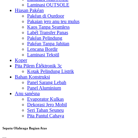
Laminasi OUTSOLE
Hiasan Pakéan
Pakéan di Ourdoor
Pakaian jero anu teu mulus
Kaos Tanpa Seamless
Labél Transfer Panas
Pakéan Pelindung
Pakéan Tanpa Jahitan
Lencana Bordir
Laminasi Tekstil
Koper
Pita Pilem Éléktronik 3c
Kotak Pelindung Listrik
Bahan Konstruksi
Panel Sarang Lebah
Panel Aluminium
Anu sanésna
Evaporator Kulkas
Dekorasi Jero Mobil
Seri Tahan Seuneu
Pita Pantul Cahaya
Sepatu Olahraga Bagian Atas