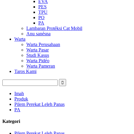
EVA
PES
TPU
PO
PA
Lambaran Protéksi Cat Mobil
Anu sanésna
Warta
Warta Perusahaan
Warta Pasar
Studi Kasus
Warta Pidéo
Warta Pameran
Taros Kami
Imah
Produk
Pilem Perekat Leleh Panas
PA
Kategori
Pilem Perekat Leleh Panas