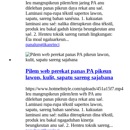
Ieu mangrupikeun pilem/lem jaring PA anu
dilelehan panas pikeun daya rekat anu saé.
Laminasi rupa-rupa tékstil sapertos lawon,
sapatu, sareng bahan sanésna. 1. kakuatan
laminasi anu saé: nalika diterapkeun dina tékstil,
produk ieu bakal gaduh kinerja beungkeutan anu
saé. 2. Henteu toksik sareng ramah lingkungan:
Éta moal ngaluarkeun...
panalungtikan
rinci
Pilem web perekat panas PA pikeun
lawon, kulit, sapatu sareng sajabana
https://www.hotmeltstyle.com/uploads/451a15f7.mp4
Ieu mangrupikeun pilem/lem wéb PA anu
dilelehan panas pikeun daya rekat anu saé.
Laminasi rupa-rupa tékstil sapertos lawon,
sapatu, sareng bahan sanésna. 1. kakuatan
laminasi anu saé: nalika diterapkeun dina tékstil,
produk ieu bakal ngagaduhan kinerja
beungkeutan anu saé. 2. Henteu toksik sareng...