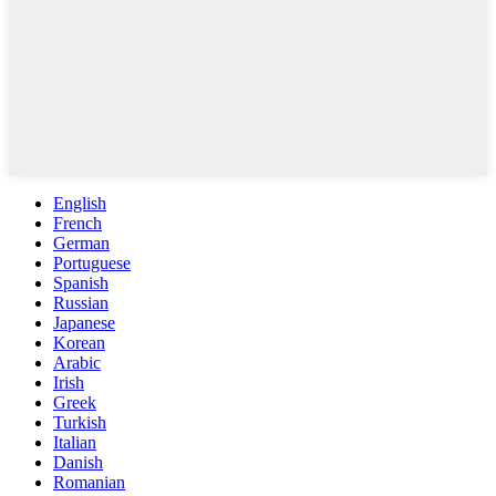
English
French
German
Portuguese
Spanish
Russian
Japanese
Korean
Arabic
Irish
Greek
Turkish
Italian
Danish
Romanian