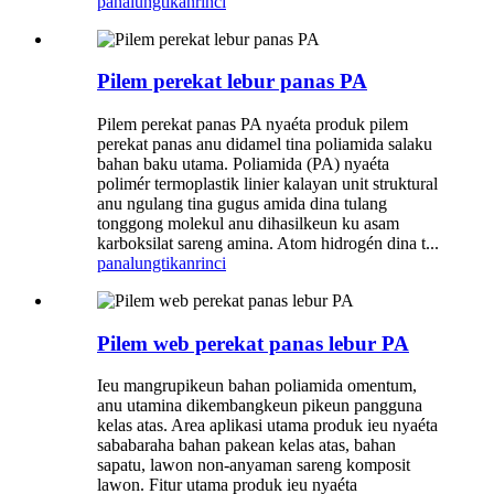
panalungtikan
rinci
Pilem perekat lebur panas PA
Pilem perekat panas PA nyaéta produk pilem
perekat panas anu didamel tina poliamida salaku
bahan baku utama. Poliamida (PA) nyaéta
polimér termoplastik linier kalayan unit struktural
anu ngulang tina gugus amida dina tulang
tonggong molekul anu dihasilkeun ku asam
karboksilat sareng amina. Atom hidrogén dina t...
panalungtikan
rinci
Pilem web perekat panas lebur PA
Ieu mangrupikeun bahan poliamida omentum,
anu utamina dikembangkeun pikeun pangguna
kelas atas. Area aplikasi utama produk ieu nyaéta
sababaraha bahan pakean kelas atas, bahan
sapatu, lawon non-anyaman sareng komposit
lawon. Fitur utama produk ieu nyaéta