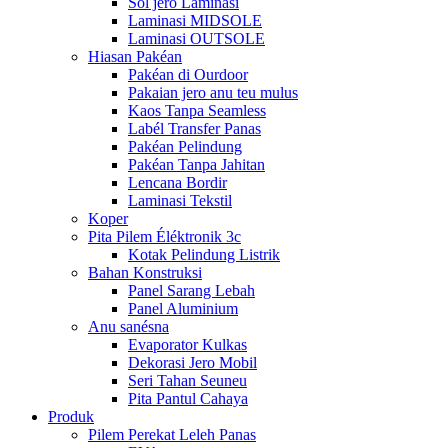
Sol jero Laminasi
Laminasi MIDSOLE
Laminasi OUTSOLE
Hiasan Pakéan
Pakéan di Ourdoor
Pakaian jero anu teu mulus
Kaos Tanpa Seamless
Labél Transfer Panas
Pakéan Pelindung
Pakéan Tanpa Jahitan
Lencana Bordir
Laminasi Tekstil
Koper
Pita Pilem Éléktronik 3c
Kotak Pelindung Listrik
Bahan Konstruksi
Panel Sarang Lebah
Panel Aluminium
Anu sanésna
Evaporator Kulkas
Dekorasi Jero Mobil
Seri Tahan Seuneu
Pita Pantul Cahaya
Produk
Pilem Perekat Leleh Panas