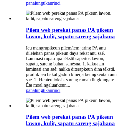
panalungtikan
rinci
Pilem web perekat panas PA pikeun
lawon, kulit, sapatu sareng sajabana
Ieu mangrupikeun pilem/lem jaring PA anu
dilelehan panas pikeun daya rekat anu saé.
Laminasi rupa-rupa tékstil sapertos lawon,
sapatu, sareng bahan sanésna. 1. kakuatan
laminasi anu saé: nalika diterapkeun dina tékstil,
produk ieu bakal gaduh kinerja beungkeutan anu
saé. 2. Henteu toksik sareng ramah lingkungan:
Éta moal ngaluarkeun...
panalungtikan
rinci
Pilem web perekat panas PA pikeun
lawon, kulit, sapatu sareng sajabana