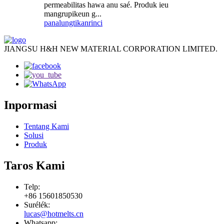
permeabilitas hawa anu saé. Produk ieu
mangrupikeun g...
panalungtikan
rinci
JIANGSU H&H NEW MATERIAL CORPORATION LIMITED.
Inpormasi
Tentang Kami
Solusi
Produk
Taros Kami
Telp:
+86 15601850530
Surélék:
lucas@hotmelts.cn
Whatsapp: