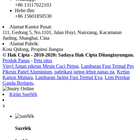
+86 13117022103
Hehe-flm:
+86 15601850530
Alamat Kantor Pusat:
111, Gedong 5, No.1101, Jalan Huyi, Nanxiang, Kacamatan
Jiading, Shanghai, Cina
Alamat Pabrik:
Kota Qidong, Propinsi Jiangsu
© Hak Cipta - 2010-2020: Sadaya Hak Cipta Ditangtayungan.
Produk Panas
-
Peta situs
Vinyl Aman pikeun Mesin Cuci Piring
,
Lambaran Fusi Termal Pes
Pikeun Panel Aluminium
,
pabrikasi jaring lebur panas pa
,
Kertas
Karton Mutiara
,
Lambaran Jaring Fusi Termal Eva
,
Lem Perekat
Ganda Berlapis
,
Kirim Surélék
x
Surélék