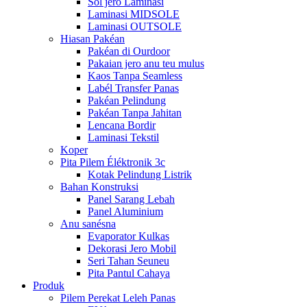
Sol jero Laminasi
Laminasi MIDSOLE
Laminasi OUTSOLE
Hiasan Pakéan
Pakéan di Ourdoor
Pakaian jero anu teu mulus
Kaos Tanpa Seamless
Labél Transfer Panas
Pakéan Pelindung
Pakéan Tanpa Jahitan
Lencana Bordir
Laminasi Tekstil
Koper
Pita Pilem Éléktronik 3c
Kotak Pelindung Listrik
Bahan Konstruksi
Panel Sarang Lebah
Panel Aluminium
Anu sanésna
Evaporator Kulkas
Dekorasi Jero Mobil
Seri Tahan Seuneu
Pita Pantul Cahaya
Produk
Pilem Perekat Leleh Panas