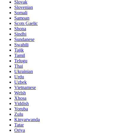
Slovak
Slovenian
Somali
Samoan
Scots Gaelic
Shona
Sindhi
Sundanese
Swahili
Tajik
Tamil
Telugu
Thai
Ukrainian
Urdu
Uzbek
Vietnamese
Welsh
Xhosa
Yiddish
Yoruba
Zulu
Kinyarwanda
Tatar
Oriya