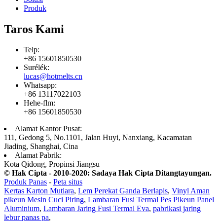
Produk
Taros Kami
Telp:
+86 15601850530
Surélék:
lucas@hotmelts.cn
Whatsapp:
+86 13117022103
Hehe-flm:
+86 15601850530
Alamat Kantor Pusat:
111, Gedong 5, No.1101, Jalan Huyi, Nanxiang, Kacamatan
Jiading, Shanghai, Cina
Alamat Pabrik:
Kota Qidong, Propinsi Jiangsu
© Hak Cipta - 2010-2020: Sadaya Hak Cipta Ditangtayungan.
Produk Panas
-
Peta situs
Kertas Karton Mutiara
,
Lem Perekat Ganda Berlapis
,
Vinyl Aman
pikeun Mesin Cuci Piring
,
Lambaran Fusi Termal Pes Pikeun Panel
Aluminium
,
Lambaran Jaring Fusi Termal Eva
,
pabrikasi jaring
lebur panas pa
,