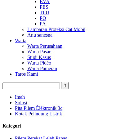
EVA
PES
TPU
PO
PA
Lambaran Protéksi Cat Mobil
Anu sanésna
Warta
Warta Perusahaan
Warta Pasar
Studi Kasus
Warta Pidéo
Warta Pameran
Taros Kami
Imah
Solusi
Pita Pilem Éléktronik 3c
Kotak Pelindung Listrik
Kategori
Pilem Perekat Leleh Panas