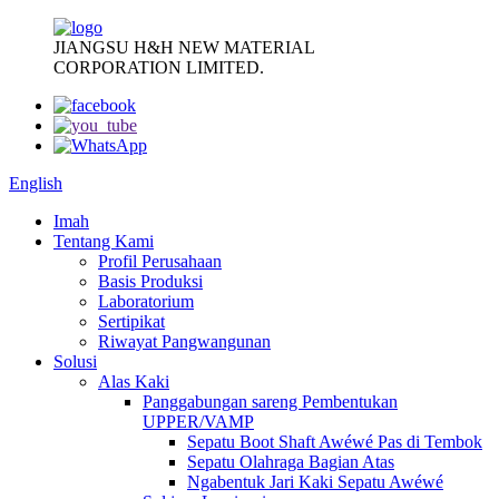
JIANGSU H&H NEW MATERIAL
CORPORATION LIMITED.
English
Imah
Tentang Kami
Profil Perusahaan
Basis Produksi
Laboratorium
Sertipikat
Riwayat Pangwangunan
Solusi
Alas Kaki
Panggabungan sareng Pembentukan
UPPER/VAMP
Sepatu Boot Shaft Awéwé Pas di Tembok
Sepatu Olahraga Bagian Atas
Ngabentuk Jari Kaki Sepatu Awéwé