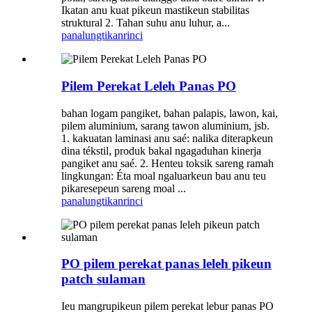
Ikatan anu kuat pikeun mastikeun stabilitas
struktural 2. Tahan suhu anu luhur, a...
panalungtikan
rinci
Pilem Perekat Leleh Panas PO
bahan logam pangiket, bahan palapis, lawon, kai,
pilem aluminium, sarang tawon aluminium, jsb.
1. kakuatan laminasi anu saé: nalika diterapkeun
dina tékstil, produk bakal ngagaduhan kinerja
pangiket anu saé. 2. Henteu toksik sareng ramah
lingkungan: Éta moal ngaluarkeun bau anu teu
pikaresepeun sareng moal ...
panalungtikan
rinci
PO pilem perekat panas leleh pikeun
patch sulaman
Ieu mangrupikeun pilem perekat lebur panas PO