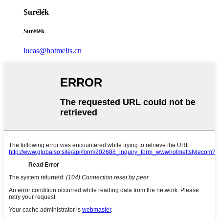
Surélék
Surélék
lucas@hotmelts.cn