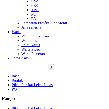
EVA
PES
TPU
PO
PA
Lambaran Protéksi Cat Mobil
Anu sanésna
Warta
Warta Perusahaan
Warta Pasar
Studi Kasus
Warta Pidéo
Warta Pameran
Taros Kami
Imah
Produk
Pilem Perekat Leleh Panas
PO
Kategori
Pilem Perekat Leleh Panas