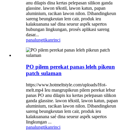
anu dilapis dina kertas pelepasan silikon ganda
glassine. lawon tékstil, lawon katun, papan
aluminium, racikan lawon nilon. Dibandingkeun
sareng beungkeutan lem cair, produk ieu
kalakuanana saé dina seueur aspék sapertos
hubungan lingkungan, prosés aplikasi sareng
dasar...
panalungtikan
rinci
PO pilem perekat panas leleh pikeun
patch sulaman
https://www.hotmeltstyle.com/uploads/Hot-
melt.mp4 Ieu mangrupikeun pilem perekat lebur
panas PO anu dilapis ku kertas pelepasan silikon
ganda glassine. lawon tékstil, lawon katun, papan
aluminium, racikan lawon nilon. Dibandingkeun
sareng beungkeutan lem cair, produk ieu
kalakuanana saé dina seueur aspék sapertos
lingkungan ...
panalungtikan
rinci