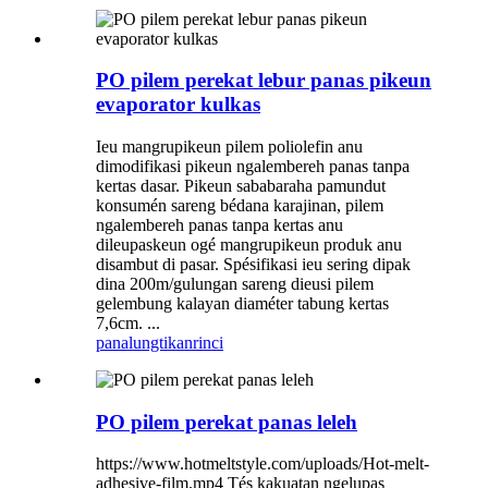
PO pilem perekat lebur panas pikeun
evaporator kulkas
Ieu mangrupikeun pilem poliolefin anu
dimodifikasi pikeun ngalembereh panas tanpa
kertas dasar. Pikeun sababaraha pamundut
konsumén sareng bédana karajinan, pilem
ngalembereh panas tanpa kertas anu
dileupaskeun ogé mangrupikeun produk anu
disambut di pasar. Spésifikasi ieu sering dipak
dina 200m/gulungan sareng dieusi pilem
gelembung kalayan diaméter tabung kertas
7,6cm. ...
panalungtikan
rinci
PO pilem perekat panas leleh
https://www.hotmeltstyle.com/uploads/Hot-melt-
adhesive-film.mp4 Tés kakuatan ngelupas