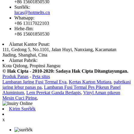
+86 15601850530
Surélék:
lucas@hotmelts.cn
Whatsapp:
+86 13117022103
Hehe-flm:
+86 15601850530
Alamat Kantor Pusat:
111, Gedong 5, No.1101, Jalan Huyi, Nanxiang, Kacamatan
Jiading, Shanghai, Cina
Alamat Pabrik:
Kota Qidong, Propinsi Jiangsu
© Hak Cipta - 2010-2020: Sadaya Hak Cipta Ditangtayungan.
Produk Panas
-
Peta situs
Lambaran Jaring Fusi Termal Eva
,
Kertas Karton Mutiara
,
pabrikasi
jaring lebur panas pa
,
Lambaran Fusi Termal Pes Pikeun Panel
Aluminium
,
Lem Perekat Ganda Berlapis
,
Vinyl Aman pikeun
Mesin Cuci Piring
,
Kirim Surélék
x