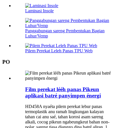
Laminasi Insole
Panggabungan sareng Pembentukan Bagian
Luhur/Vemp
Pilem Perekat Leleh Panas TPU Web
PO
Film perekat lééh panas Pikeun
aplikasi batré panyimpen énergi
HD458A nyaéta pilem perekat lebur panas
termoplastik anu ramah lingkungan kalayan
tahan cai anu saé, tahan korosi asam sareng
alkali, cocog pikeun ngabeungkeut bahan non-
polar, sareng tiasa dianggo dina batré aliran. 1.