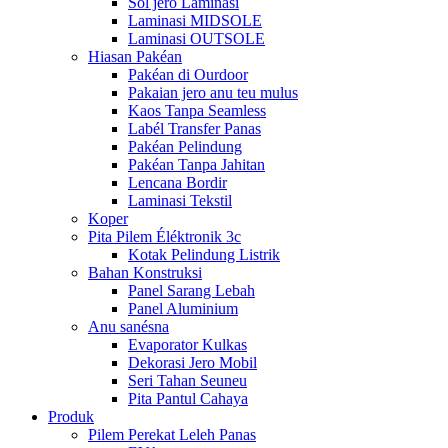
Sol jero Laminasi
Laminasi MIDSOLE
Laminasi OUTSOLE
Hiasan Pakéan
Pakéan di Ourdoor
Pakaian jero anu teu mulus
Kaos Tanpa Seamless
Labél Transfer Panas
Pakéan Pelindung
Pakéan Tanpa Jahitan
Lencana Bordir
Laminasi Tekstil
Koper
Pita Pilem Éléktronik 3c
Kotak Pelindung Listrik
Bahan Konstruksi
Panel Sarang Lebah
Panel Aluminium
Anu sanésna
Evaporator Kulkas
Dekorasi Jero Mobil
Seri Tahan Seuneu
Pita Pantul Cahaya
Produk
Pilem Perekat Leleh Panas