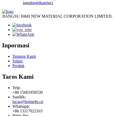
panalungtikan
rinci
JIANGSU H&H NEW MATERIAL CORPORATION LIMITED.
Inpormasi
Tentang Kami
Solusi
Produk
Taros Kami
Telp:
+86 15601850530
Surélék:
lucas@hotmelts.cn
Whatsapp:
+86 13117022103
Hehe-flm: