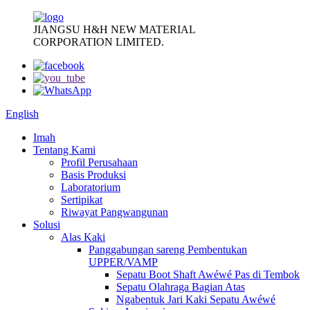
JIANGSU H&H NEW MATERIAL
CORPORATION LIMITED.
English
Imah
Tentang Kami
Profil Perusahaan
Basis Produksi
Laboratorium
Sertipikat
Riwayat Pangwangunan
Solusi
Alas Kaki
Panggabungan sareng Pembentukan
UPPER/VAMP
Sepatu Boot Shaft Awéwé Pas di Tembok
Sepatu Olahraga Bagian Atas
Ngabentuk Jari Kaki Sepatu Awéwé