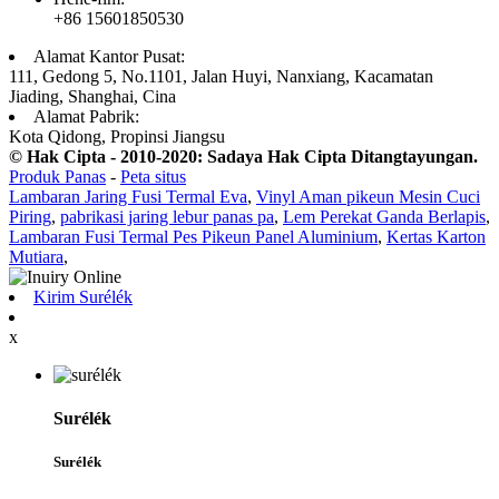
+86 15601850530
Alamat Kantor Pusat:
111, Gedong 5, No.1101, Jalan Huyi, Nanxiang, Kacamatan
Jiading, Shanghai, Cina
Alamat Pabrik:
Kota Qidong, Propinsi Jiangsu
© Hak Cipta - 2010-2020: Sadaya Hak Cipta Ditangtayungan.
Produk Panas
-
Peta situs
Lambaran Jaring Fusi Termal Eva
,
Vinyl Aman pikeun Mesin Cuci
Piring
,
pabrikasi jaring lebur panas pa
,
Lem Perekat Ganda Berlapis
,
Lambaran Fusi Termal Pes Pikeun Panel Aluminium
,
Kertas Karton
Mutiara
,
Kirim Surélék
x
Surélék
Surélék