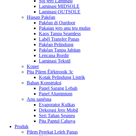
Sol jero Laminasi
Laminasi MIDSOLE
Laminasi OUTSOLE
Hiasan Pakéan
Pakéan di Ourdoor
Pakaian jero anu teu mulus
Kaos Tanpa Seamless
Labél Transfer Panas
Pakéan Pelindung
Pakéan Tanpa Jahitan
Lencana Bordir
Laminasi Tekstil
Koper
Pita Pilem Éléktronik 3c
Kotak Pelindung Listrik
Bahan Konstruksi
Panel Sarang Lebah
Panel Aluminium
Anu sanésna
Evaporator Kulkas
Dekorasi Jero Mobil
Seri Tahan Seuneu
Pita Pantul Cahaya
Produk
Pilem Perekat Leleh Panas