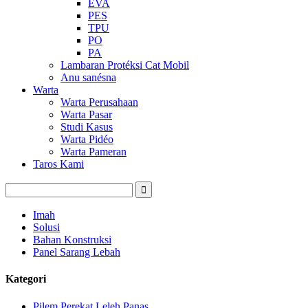
EVA
PES
TPU
PO
PA
Lambaran Protéksi Cat Mobil
Anu sanésna
Warta
Warta Perusahaan
Warta Pasar
Studi Kasus
Warta Pidéo
Warta Pameran
Taros Kami
Imah
Solusi
Bahan Konstruksi
Panel Sarang Lebah
Kategori
Pilem Perekat Leleh Panas