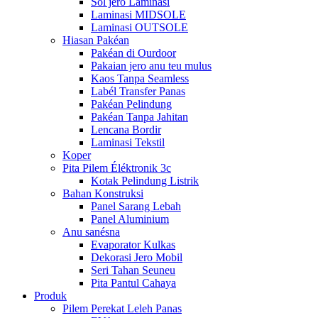
Sol jero Laminasi
Laminasi MIDSOLE
Laminasi OUTSOLE
Hiasan Pakéan
Pakéan di Ourdoor
Pakaian jero anu teu mulus
Kaos Tanpa Seamless
Labél Transfer Panas
Pakéan Pelindung
Pakéan Tanpa Jahitan
Lencana Bordir
Laminasi Tekstil
Koper
Pita Pilem Éléktronik 3c
Kotak Pelindung Listrik
Bahan Konstruksi
Panel Sarang Lebah
Panel Aluminium
Anu sanésna
Evaporator Kulkas
Dekorasi Jero Mobil
Seri Tahan Seuneu
Pita Pantul Cahaya
Produk
Pilem Perekat Leleh Panas