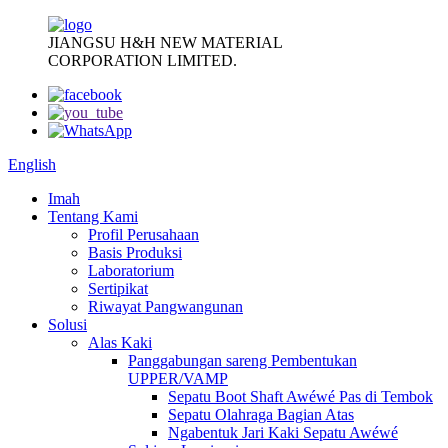
JIANGSU H&H NEW MATERIAL
CORPORATION LIMITED.
English
Imah
Tentang Kami
Profil Perusahaan
Basis Produksi
Laboratorium
Sertipikat
Riwayat Pangwangunan
Solusi
Alas Kaki
Panggabungan sareng Pembentukan
UPPER/VAMP
Sepatu Boot Shaft Awéwé Pas di Tembok
Sepatu Olahraga Bagian Atas
Ngabentuk Jari Kaki Sepatu Awéwé