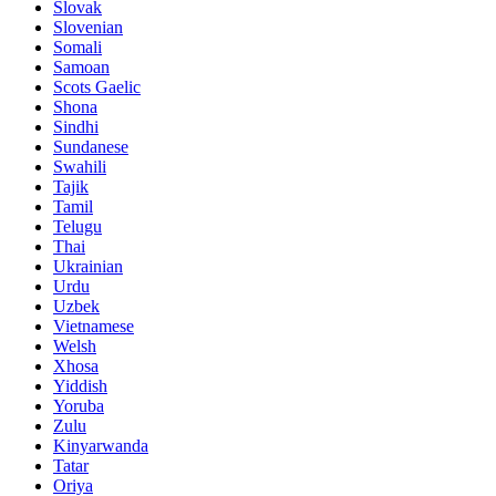
Slovak
Slovenian
Somali
Samoan
Scots Gaelic
Shona
Sindhi
Sundanese
Swahili
Tajik
Tamil
Telugu
Thai
Ukrainian
Urdu
Uzbek
Vietnamese
Welsh
Xhosa
Yiddish
Yoruba
Zulu
Kinyarwanda
Tatar
Oriya