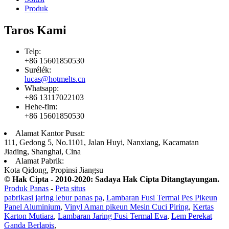
Produk
Taros Kami
Telp:
+86 15601850530
Surélék:
lucas@hotmelts.cn
Whatsapp:
+86 13117022103
Hehe-flm:
+86 15601850530
Alamat Kantor Pusat:
111, Gedong 5, No.1101, Jalan Huyi, Nanxiang, Kacamatan
Jiading, Shanghai, Cina
Alamat Pabrik:
Kota Qidong, Propinsi Jiangsu
© Hak Cipta - 2010-2020: Sadaya Hak Cipta Ditangtayungan.
Produk Panas
-
Peta situs
pabrikasi jaring lebur panas pa
,
Lambaran Fusi Termal Pes Pikeun
Panel Aluminium
,
Vinyl Aman pikeun Mesin Cuci Piring
,
Kertas
Karton Mutiara
,
Lambaran Jaring Fusi Termal Eva
,
Lem Perekat
Ganda Berlapis
,