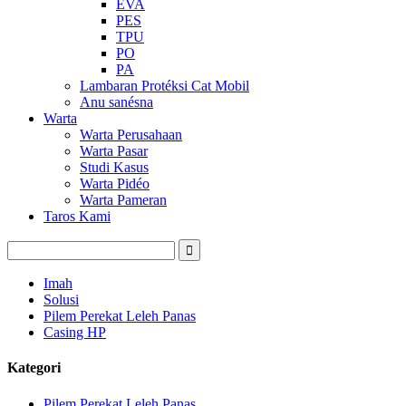
EVA
PES
TPU
PO
PA
Lambaran Protéksi Cat Mobil
Anu sanésna
Warta
Warta Perusahaan
Warta Pasar
Studi Kasus
Warta Pidéo
Warta Pameran
Taros Kami
Imah
Solusi
Pilem Perekat Leleh Panas
Casing HP
Kategori
Pilem Perekat Leleh Panas